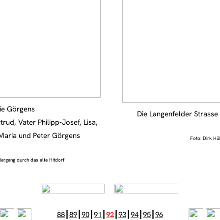
lie Görgens
Die Langenfelder Strasse
rud, Vater Philipp-Josef, Lisa,
Maria und Peter Görgens
Foto: Dirk Hül
iergang durch das alte Hitdorf
88
┃
89
┃
90
┃
91
┃
92
┃
93
┃
94
┃
95
┃
96