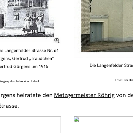
s Langenfelder Strasse Nr. 61
örgens, Gertrud „Traudchen“
Die Langenfelder Stra
ertrud Görgens um 1915
Foto: Dirk Hül
iergang durch das alte Hitdorf
rgens heiratete den
Metzgermeister Röhrig
von de
trasse.