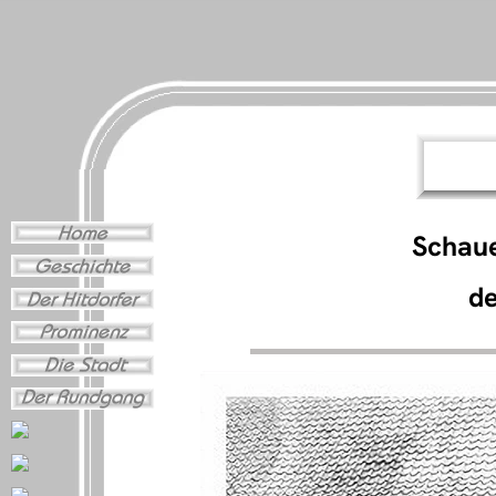
Schaue
de